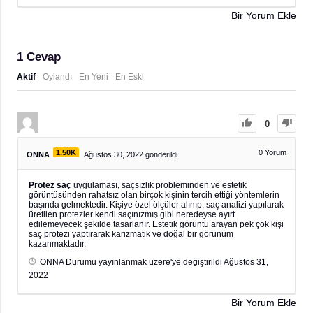
Bir Yorum Ekle
1
Cevap
Aktif
Oylandı
En Yeni
En Eski
0
1.50K
0
Yorum
ONNA
Ağustos 30, 2022 gönderildi
Protez saç
uygulaması, saçsızlık probleminden ve estetik
görüntüsünden rahatsız olan birçok kişinin tercih ettiği yöntemlerin
başında gelmektedir. Kişiye özel ölçüler alınıp, saç analizi yapılarak
üretilen protezler kendi saçınızmış gibi neredeyse ayırt
edilemeyecek şekilde tasarlanır. Estetik görüntü arayan pek çok kişi
saç protezi yaptırarak karizmatik ve doğal bir görünüm
kazanmaktadır.
ONNA
Durumu yayınlanmak üzere'ye değiştirildi
Ağustos 31,
2022
Bir Yorum Ekle